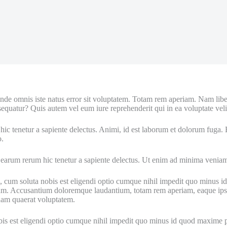
is unde omnis iste natus error sit voluptatem. Totam rem aperiam. Nam li
quatur? Quis autem vel eum iure reprehenderit qui in ea voluptate veli
hic tenetur a sapiente delectus. Animi, id est laborum et dolorum fuga. 
o.
 earum rerum hic tenetur a sapiente delectus. Ut enim ad minima veniam
re, cum soluta nobis est eligendi optio cumque nihil impedit quo minus
uam. Accusantium doloremque laudantium, totam rem aperiam, eaque ipsa 
uam quaerat voluptatem.
is est eligendi optio cumque nihil impedit quo minus id quod maxime pla