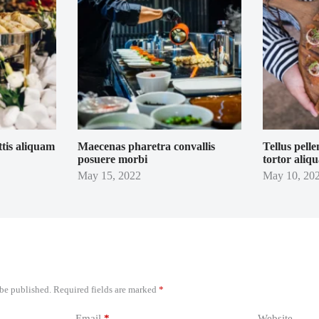
ttis aliquam
Maecenas pharetra convallis
Tellus pell
posuere morbi
tortor aliq
May 15, 2022
May 10, 20
 be published.
Required fields are marked
*
Email
*
Website