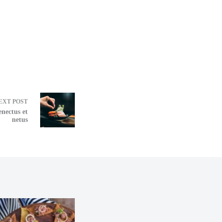
EXT
POST
enectus et
netus