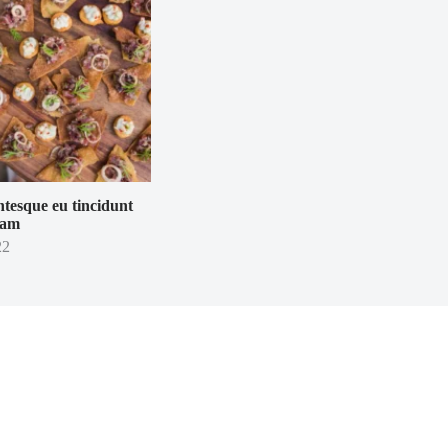
entesque eu tincidunt
uam
22