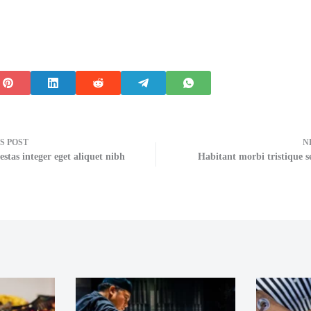
US
POST
N
estas integer eget aliquet nibh
Habitant morbi tristique s