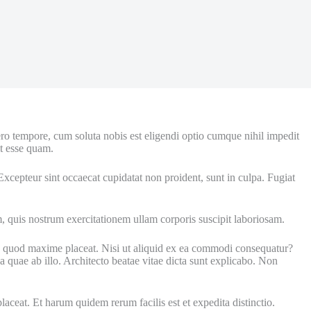
bero tempore, cum soluta nobis est eligendi optio cumque nihil impedit
t esse quam.
Excepteur sint occaecat cupidatat non proident, sunt in culpa. Fugiat
, quis nostrum exercitationem ullam corporis suscipit laboriosam.
 id quod maxime placeat. Nisi ut aliquid ex ea commodi consequatur?
quae ab illo. Architecto beatae vitae dicta sunt explicabo. Non
ceat. Et harum quidem rerum facilis est et expedita distinctio.